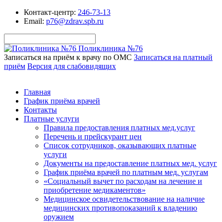
Контакт-центр:
246-73-13
Email:
p76@zdrav.spb.ru
Поликлиника №76
Записаться на приём к врачу по ОМС
Записаться на платный
приём
Версия для слабовидящих
Главная
График приёма врачей
Контакты
Платные услуги
Правила предоставления платных мед.услуг
Перечень и прейскурант цен
Список сотрудников, оказывающих платные
услуги
Документы на предоставление платных мед. услуг
График приёма врачей по платным мед. услугам
«Социальный вычет по расходам на лечение и
приобретение медикаментов»
Медицинское освидетельствование на наличие
медицинских противопоказаний к владению
оружием