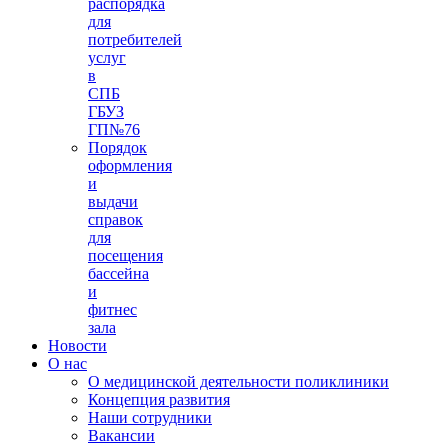
распорядка
для
потребителей
услуг
в
СПБ
ГБУЗ
ГП№76
Порядок
оформления
и
выдачи
справок
для
посещения
бассейна
и
фитнес
зала
Новости
О нас
О медицинской деятельности поликлиники
Концепция развития
Наши сотрудники
Вакансии