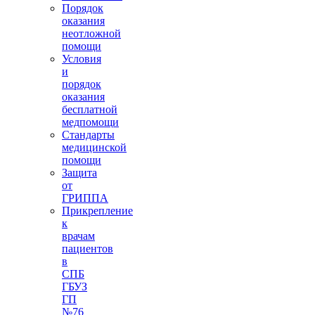
Порядок
оказания
неотложной
помощи
Условия
и
порядок
оказания
бесплатной
медпомощи
Стандарты
медицинской
помощи
Защита
от
ГРИППА
Прикрепление
к
врачам
пациентов
в
СПБ
ГБУЗ
ГП
№76