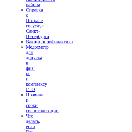
района
Справка
о
Потрале
госуслуг
Санкт-
Петербурга
Вакцинопрофилактика
Медосмотр
для
допуска
к
физ-
ре
и
комплексу
ГТО
Правила
и
сроки
госпитализации
Что
делать,
если
Вас