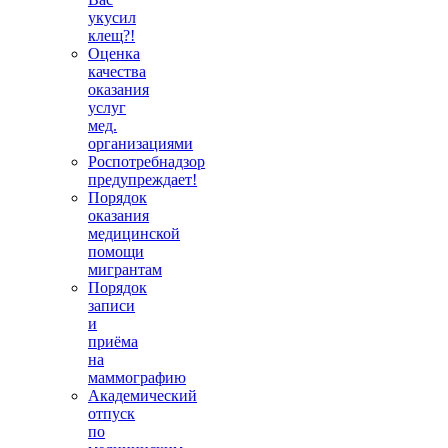
укусил
клещ?!
Оценка
качества
оказания
услуг
мед.
организациями
Роспотребнадзор
предупреждает!
Порядок
оказания
медицинской
помощи
мигрантам
Порядок
записи
и
приёма
на
маммографию
Академический
отпуск
по