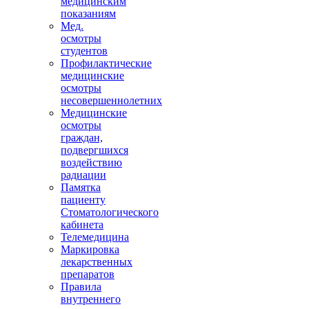
медицинским
показаниям
Мед.
осмотры
студентов
Профилактические
медицинские
осмотры
несовершеннолетних
Медицинские
осмотры
граждан,
подвергшихся
воздействию
радиации
Памятка
пациенту
Стоматологического
кабинета
Телемедицина
Маркировка
лекарственных
препаратов
Правила
внутреннего