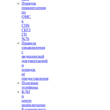
Порядок
прикрепления
по
ОМС
к
СПБ
ГБУЗ
ГП
№76
Правила
ознакомления
с
медицинской
документацией
и
порядок
её
предоставления
Полезные
телефоны
КДЦ
и
центр
реабилитации
Калининского