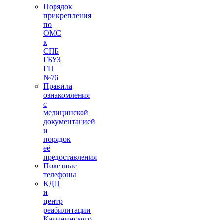
Порядок
прикрепления
по
ОМС
к
СПБ
ГБУЗ
ГП
№76
Правила
ознакомления
с
медицинской
документацией
и
порядок
её
предоставления
Полезные
телефоны
КДЦ
и
центр
реабилитации
Калининского