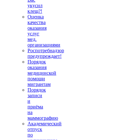
укусил
клещ?!
Оценка
качества
оказания
услуг
мед.
организациями
Роспотребнадзор
предупреждает!
Порядок
оказания
медицинской
помощи
мигрантам
Порядок
записи
и
приёма
на
маммографию
Академический
отпуск
по