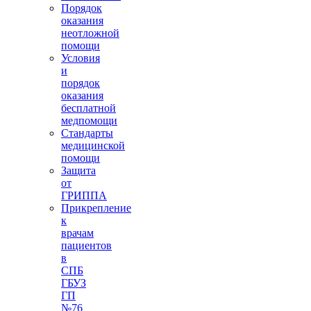
Порядок
оказания
неотложной
помощи
Условия
и
порядок
оказания
бесплатной
медпомощи
Стандарты
медицинской
помощи
Защита
от
ГРИППА
Прикрепление
к
врачам
пациентов
в
СПБ
ГБУЗ
ГП
№76