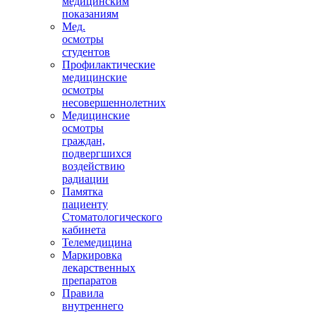
медицинским
показаниям
Мед.
осмотры
студентов
Профилактические
медицинские
осмотры
несовершеннолетних
Медицинские
осмотры
граждан,
подвергшихся
воздействию
радиации
Памятка
пациенту
Стоматологического
кабинета
Телемедицина
Маркировка
лекарственных
препаратов
Правила
внутреннего