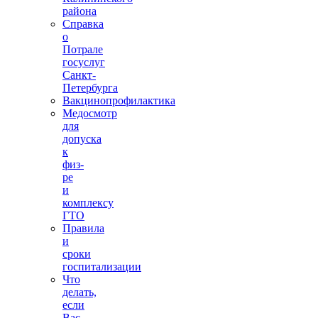
района
Справка
о
Потрале
госуслуг
Санкт-
Петербурга
Вакцинопрофилактика
Медосмотр
для
допуска
к
физ-
ре
и
комплексу
ГТО
Правила
и
сроки
госпитализации
Что
делать,
если
Вас