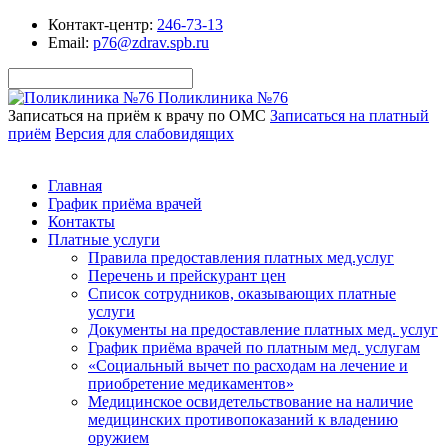
Контакт-центр:
246-73-13
Email:
p76@zdrav.spb.ru
Поликлиника №76
Записаться на приём к врачу по ОМС
Записаться на платный
приём
Версия для слабовидящих
Главная
График приёма врачей
Контакты
Платные услуги
Правила предоставления платных мед.услуг
Перечень и прейскурант цен
Список сотрудников, оказывающих платные
услуги
Документы на предоставление платных мед. услуг
График приёма врачей по платным мед. услугам
«Социальный вычет по расходам на лечение и
приобретение медикаментов»
Медицинское освидетельствование на наличие
медицинских противопоказаний к владению
оружием