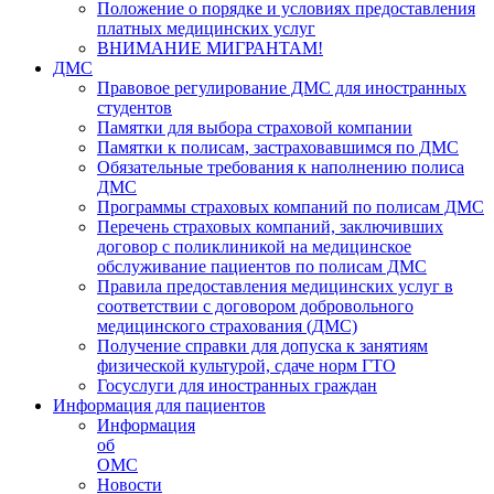
Положение о порядке и условиях предоставления
платных медицинских услуг
ВНИМАНИЕ МИГРАНТАМ!
ДМС
Правовое регулирование ДМС для иностранных
студентов
Памятки для выбора страховой компании
Памятки к полисам, застраховавшимся по ДМС
Обязательные требования к наполнению полиса
ДМС
Программы страховых компаний по полисам ДМС
Перечень страховых компаний, заключивших
договор с поликлиникой на медицинское
обслуживание пациентов по полисам ДМС
Правила предоставления медицинских услуг в
соответствии с договором добровольного
медицинского страхования (ДМС)
Получение справки для допуска к занятиям
физической культурой, сдаче норм ГТО
Госуслуги для иностранных граждан
Информация для пациентов
Информация
об
ОМС
Новости