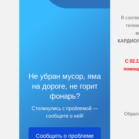
В соотв
телем
о
КАРДИОЛ
С 02.
помощ
Не убран мусор, яма
на дороге, не горит
фонарь?
Столкнулись с проблемой —
Обрати
сообщите о ней!
Сообщить о проблеме