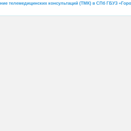
ние телемедицинских консультаций (ТМК)
в СПб ГБУЗ «Гор