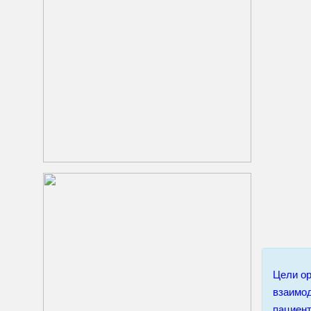
Цели ор
взаимод
пациент