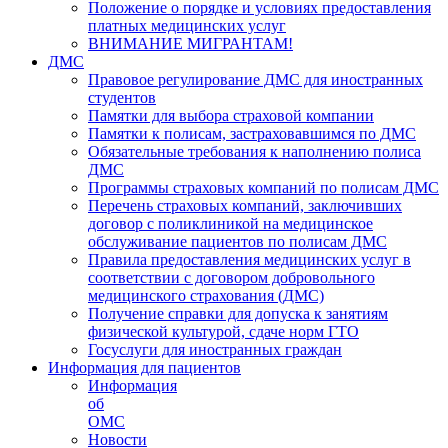
Положение о порядке и условиях предоставления
платных медицинских услуг
ВНИМАНИЕ МИГРАНТАМ!
ДМС
Правовое регулирование ДМС для иностранных
студентов
Памятки для выбора страховой компании
Памятки к полисам, застраховавшимся по ДМС
Обязательные требования к наполнению полиса
ДМС
Программы страховых компаний по полисам ДМС
Перечень страховых компаний, заключивших
договор с поликлиникой на медицинское
обслуживание пациентов по полисам ДМС
Правила предоставления медицинских услуг в
соответствии с договором добровольного
медицинского страхования (ДМС)
Получение справки для допуска к занятиям
физической культурой, сдаче норм ГТО
Госуслуги для иностранных граждан
Информация для пациентов
Информация
об
ОМС
Новости