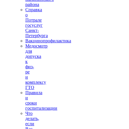
района
Справка
о
Потрале
госуслуг
Санкт-
Петербурга
Вакцинопрофилактика
Медосмотр
для
допуска
к
физ-
ре
и
комплексу
ГТО
Правила
и
сроки
госпитализации
Что
делать,
если
Вас