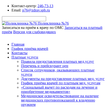
Контакт-центр:
246-73-13
Email:
p76@zdrav.spb.ru
Поликлиника №76
Записаться на приём к врачу по ОМС
Записаться на платный
приём
Версия для слабовидящих
Главная
График приёма врачей
Контакты
Платные услуги
Правила предоставления платных мед.услуг
Перечень и прейскурант цен
Список сотрудников, оказывающих платные
услуги
Документы на предоставление платных мед. услуг
График приёма врачей по платным мед. услугам
«Социальный вычет по расходам на лечение и
приобретение медикаментов»
Медицинское освидетельствование на наличие
медицинских противопоказаний к владению
оружием