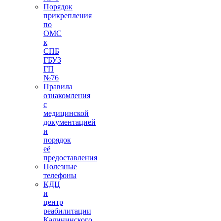
Порядок
прикрепления
по
ОМС
к
СПБ
ГБУЗ
ГП
№76
Правила
ознакомления
с
медицинской
документацией
и
порядок
её
предоставления
Полезные
телефоны
КДЦ
и
центр
реабилитации
Калининского