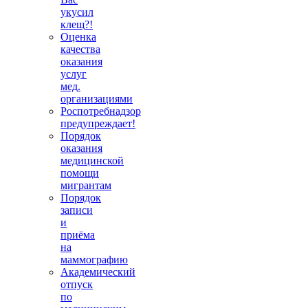
укусил
клещ?!
Оценка
качества
оказания
услуг
мед.
организациями
Роспотребнадзор
предупреждает!
Порядок
оказания
медицинской
помощи
мигрантам
Порядок
записи
и
приёма
на
маммографию
Академический
отпуск
по