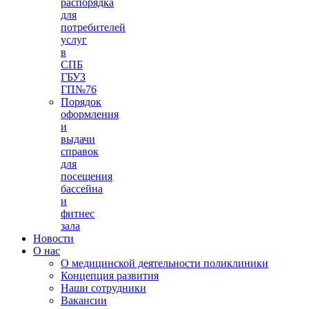
распорядка
для
потребителей
услуг
в
СПБ
ГБУЗ
ГП№76
Порядок
оформления
и
выдачи
справок
для
посещения
бассейна
и
фитнес
зала
Новости
О нас
О медицинской деятельности поликлиники
Концепция развития
Наши сотрудники
Вакансии