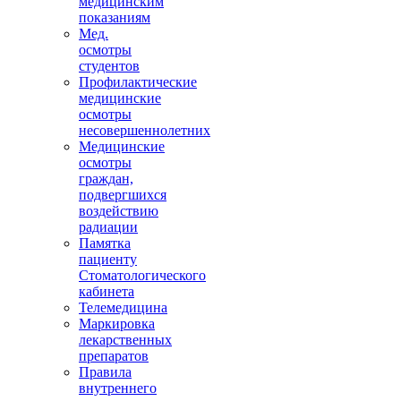
медицинским
показаниям
Мед.
осмотры
студентов
Профилактические
медицинские
осмотры
несовершеннолетних
Медицинские
осмотры
граждан,
подвергшихся
воздействию
радиации
Памятка
пациенту
Стоматологического
кабинета
Телемедицина
Маркировка
лекарственных
препаратов
Правила
внутреннего