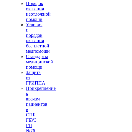
Порядок
оказания
неотложной
помощи
Условия
и
порядок
оказания
бесплатной
медпомощи
Стандарты
медицинской
помощи
Защита
от
ГРИППА
Прикрепление
к
врачам
пациентов
в
СПБ
ГБУЗ
ГП
№76