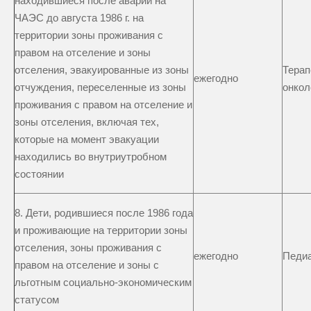
находившиеся после аварии на
ЧАЭС до августа 1986 г. на
территории зоны проживания с
правом на отселение и зоны
отселения, эвакуированные из зоны
Терап
ежегодно
отчуждения, переселенные из зоны
онкол
проживания с правом на отселение и
зоны отселения, включая тех,
которые на момент эвакуации
находились во внутриутробном
состоянии
8. Дети, родившиеся после 1986 года
и проживающие на территории зоны
отселения, зоны проживания с
ежегодно
Педи
правом на отселение и зоны с
льготным социально-экономическим
статусом