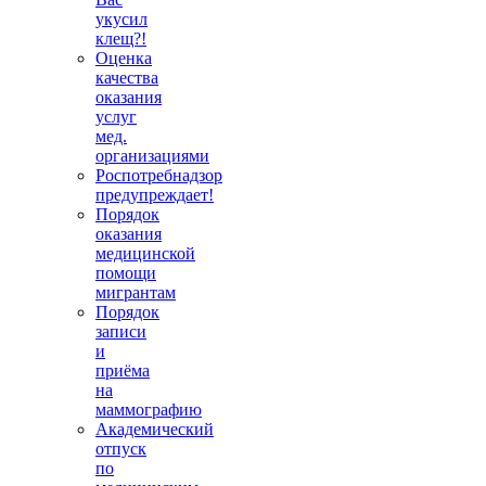
укусил
клещ?!
Оценка
качества
оказания
услуг
мед.
организациями
Роспотребнадзор
предупреждает!
Порядок
оказания
медицинской
помощи
мигрантам
Порядок
записи
и
приёма
на
маммографию
Академический
отпуск
по