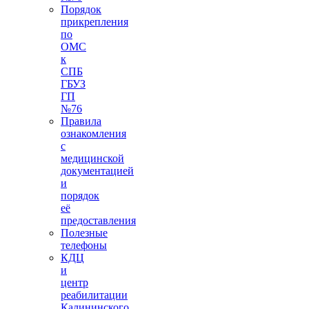
Порядок
прикрепления
по
ОМС
к
СПБ
ГБУЗ
ГП
№76
Правила
ознакомления
с
медицинской
документацией
и
порядок
её
предоставления
Полезные
телефоны
КДЦ
и
центр
реабилитации
Калининского