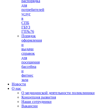
распорядка
для
потребителей
услуг
в
СПБ
ГБУЗ
ГП№76
Порядок
оформления
и
выдачи
справок
для
посещения
бассейна
и
фитнес
зала
Новости
О нас
О медицинской деятельности поликлиники
Концепция развития
Наши сотрудники
Вакансии