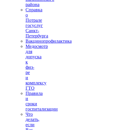
района
Справка
о
Потрале
госуслуг
Санкт-
Петербурга
Вакцинопрофилактика
Медосмотр
для
допуска
к
физ-
ре
и
комплексу
ГТО
Правила
и
сроки
госпитализации
Что
делать,
если
Вас