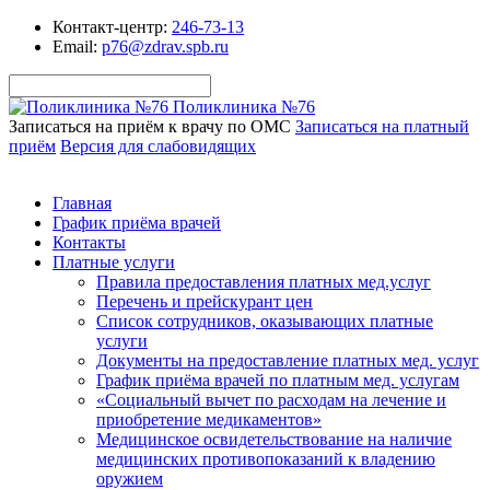
Контакт-центр:
246-73-13
Email:
p76@zdrav.spb.ru
Поликлиника №76
Записаться на приём к врачу по ОМС
Записаться на платный
приём
Версия для слабовидящих
Главная
График приёма врачей
Контакты
Платные услуги
Правила предоставления платных мед.услуг
Перечень и прейскурант цен
Список сотрудников, оказывающих платные
услуги
Документы на предоставление платных мед. услуг
График приёма врачей по платным мед. услугам
«Социальный вычет по расходам на лечение и
приобретение медикаментов»
Медицинское освидетельствование на наличие
медицинских противопоказаний к владению
оружием