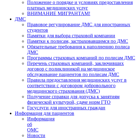
Положение о порядке и условиях предоставления
платных медицинских услуг
ВНИМАНИЕ МИГРАНТАМ!
ДМС
Правовое регулирование ДМС для иностранных
студентов
Памятки для выбора страховой компании
Памятки к полисам, застраховавшимся по ДМС
Обязательные требования к наполнению полиса
ДМС
Программы страховых компаний по полисам ДМС
Перечень страховых компаний, заключивших
договор с поликлиникой на медицинское
обслуживание пациентов по полисам ДМС
Правила предоставления медицинских услуг в
соответствии с договором добровольного
медицинского страхования (ДМС)
Получение справки для допуска к занятиям
физической культурой, сдаче норм ГТО
Госуслуги для иностранных граждан
Информация для пациентов
Информация
об
ОМС
Новости