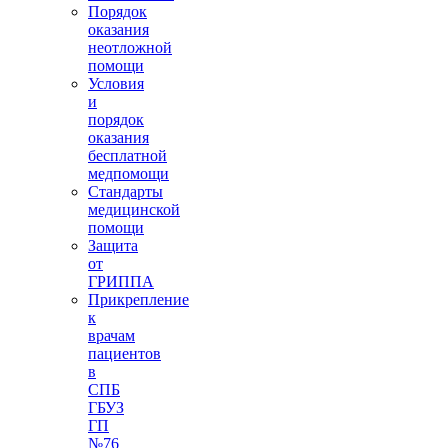
Порядок
оказания
неотложной
помощи
Условия
и
порядок
оказания
бесплатной
медпомощи
Стандарты
медицинской
помощи
Защита
от
ГРИППА
Прикрепление
к
врачам
пациентов
в
СПБ
ГБУЗ
ГП
№76