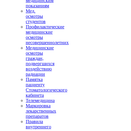
медицинским
показаниям
Мед.
осмотры
студентов
Профилактические
медицинские
осмотры
несовершеннолетних
Медицинские
осмотры
граждан,
подвергшихся
воздействию
радиации
Памятка
пациенту
Стоматологического
кабинета
Телемедицина
Маркировка
лекарственных
препаратов
Правила
внутреннего