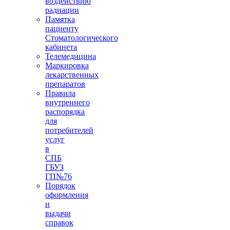
воздействию
радиации
Памятка
пациенту
Стоматологического
кабинета
Телемедицина
Маркировка
лекарственных
препаратов
Правила
внутреннего
распорядка
для
потребителей
услуг
в
СПБ
ГБУЗ
ГП№76
Порядок
оформления
и
выдачи
справок