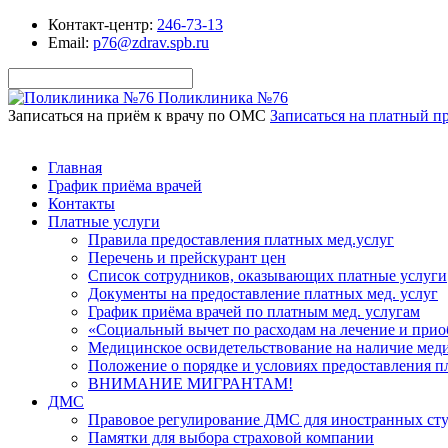
Контакт-центр:
246-73-13
Email:
p76@zdrav.spb.ru
Поликлиника №76
Записаться на приём к врачу по ОМС
Записаться на платный п
Главная
График приёма врачей
Контакты
Платные услуги
Правила предоставления платных мед.услуг
Перечень и прейскурант цен
Список сотрудников, оказывающих платные услуги
Документы на предоставление платных мед. услуг
График приёма врачей по платным мед. услугам
«Социальный вычет по расходам на лечение и при
Медицинское освидетельствование на наличие мед
Положение о порядке и условиях предоставления 
ВНИМАНИЕ МИГРАНТАМ!
ДМС
Правовое регулирование ДМС для иностранных ст
Памятки для выбора страховой компании