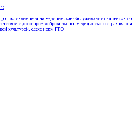
МС
ор с поликлиникой на медицинское обслуживание пациентов п
ветствии с договором добровольного медицинского страховани
кой культурой, сдаче норм ГТО