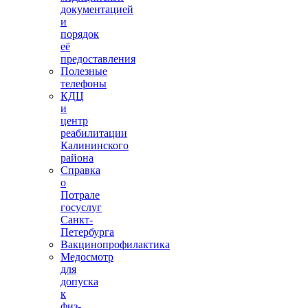
документацией
и
порядок
её
предоставления
Полезные
телефоны
КДЦ
и
центр
реабилитации
Калининского
района
Справка
о
Потрале
госуслуг
Санкт-
Петербурга
Вакцинопрофилактика
Медосмотр
для
допуска
к
физ-