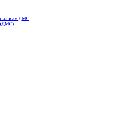
о полисам ДМС
я (ДМС)