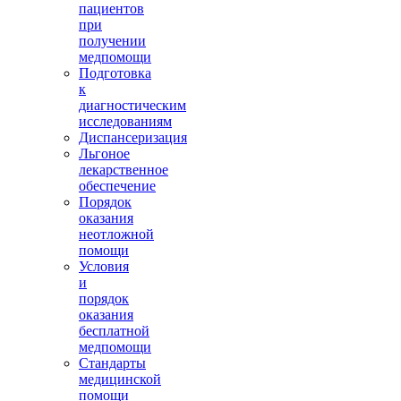
пациентов
при
получении
медпомощи
Подготовка
к
диагностическим
исследованиям
Диспансеризация
Льгоное
лекарственное
обеспечение
Порядок
оказания
неотложной
помощи
Условия
и
порядок
оказания
бесплатной
медпомощи
Стандарты
медицинской
помощи