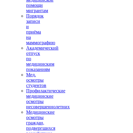
помощи
мигрантам
Порядок
записи
и
приёма
на
маммографию
Академический
отпуск
по
медицинским
показаниям
Мед.
осмотры
студентов
Профилактические
медицинские
осмотры
несовершеннолетних
Медицинские
осмотры
граждан,
подвергшихся