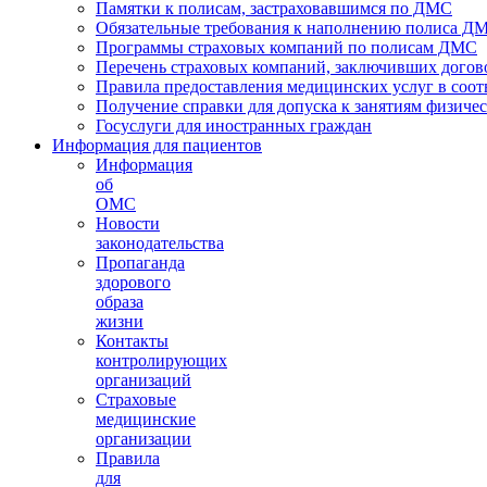
Памятки к полисам, застраховавшимся по ДМС
Обязательные требования к наполнению полиса Д
Программы страховых компаний по полисам ДМС
Перечень страховых компаний, заключивших догов
Правила предоставления медицинских услуг в соот
Получение справки для допуска к занятиям физичес
Госуслуги для иностранных граждан
Информация для пациентов
Информация
об
ОМС
Новости
законодательства
Пропаганда
здорового
образа
жизни
Контакты
контролирующих
организаций
Страховые
медицинские
организации
Правила
для