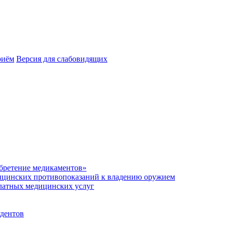
риём
Версия для слабовидящих
обретение медикаментов»
ицинских противопоказаний к владению оружием
платных медицинских услуг
удентов