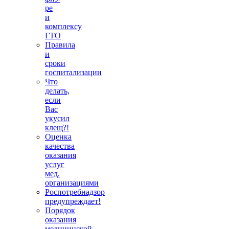
ре
и
комплексу
ГТО
Правила
и
сроки
госпитализации
Что
делать,
если
Вас
укусил
клещ?!
Оценка
качества
оказания
услуг
мед.
организациями
Роспотребнадзор
предупреждает!
Порядок
оказания
медицинской