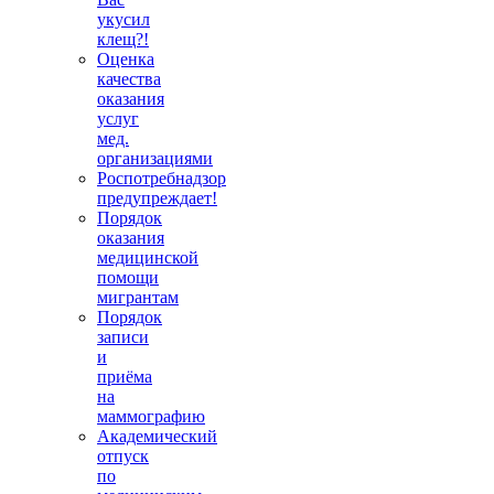
укусил
клещ?!
Оценка
качества
оказания
услуг
мед.
организациями
Роспотребнадзор
предупреждает!
Порядок
оказания
медицинской
помощи
мигрантам
Порядок
записи
и
приёма
на
маммографию
Академический
отпуск
по