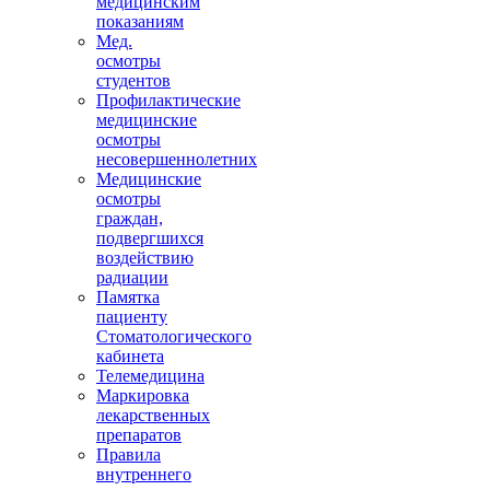
медицинским
показаниям
Мед.
осмотры
студентов
Профилактические
медицинские
осмотры
несовершеннолетних
Медицинские
осмотры
граждан,
подвергшихся
воздействию
радиации
Памятка
пациенту
Стоматологического
кабинета
Телемедицина
Маркировка
лекарственных
препаратов
Правила
внутреннего