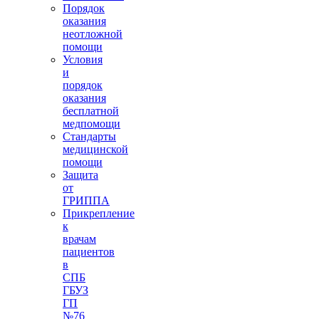
Порядок
оказания
неотложной
помощи
Условия
и
порядок
оказания
бесплатной
медпомощи
Стандарты
медицинской
помощи
Защита
от
ГРИППА
Прикрепление
к
врачам
пациентов
в
СПБ
ГБУЗ
ГП
№76