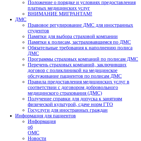
Положение о порядке и условиях предоставления
платных медицинских услуг
ВНИМАНИЕ МИГРАНТАМ!
ДМС
Правовое регулирование ДМС для иностранных
студентов
Памятки для выбора страховой компании
Памятки к полисам, застраховавшимся по ДМС
Обязательные требования к наполнению полиса
ДМС
Программы страховых компаний по полисам ДМС
Перечень страховых компаний, заключивших
договор с поликлиникой на медицинское
обслуживание пациентов по полисам ДМС
Правила предоставления медицинских услуг в
соответствии с договором добровольного
медицинского страхования (ДМС)
Получение справки для допуска к занятиям
физической культурой, сдаче норм ГТО
Госуслуги для иностранных граждан
Информация для пациентов
Информация
об
ОМС
Новости