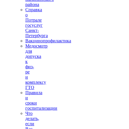
района
Справка
о
Потрале
госуслуг
Санкт-
Петербурга
Вакцинопрофилактика
Медосмотр
для
допуска
к
физ-
ре
и
комплексу
ГТО
Правила
и
сроки
госпитализации
Что
делать,
если
Вас