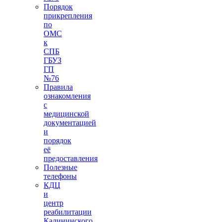
Порядок
прикрепления
по
ОМС
к
СПБ
ГБУЗ
ГП
№76
Правила
ознакомления
с
медицинской
документацией
и
порядок
её
предоставления
Полезные
телефоны
КДЦ
и
центр
реабилитации
Калининского