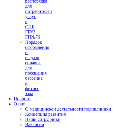
распорядка
для
потребителей
услуг
в
СПБ
ГБУЗ
ГП№76
Порядок
оформления
и
выдачи
справок
для
посещения
бассейна
и
фитнес
зала
Новости
О нас
О медицинской деятельности поликлиники
Концепция развития
Наши сотрудники
Вакансии