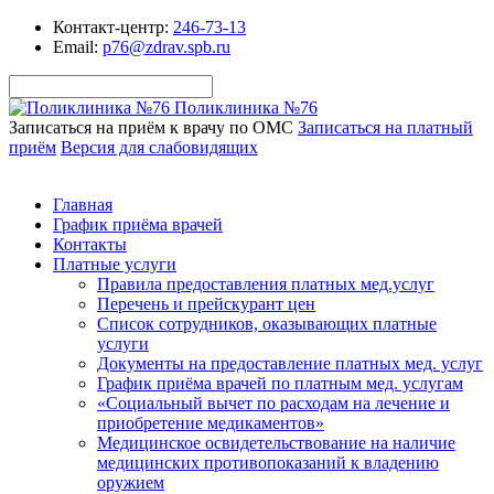
Контакт-центр:
246-73-13
Email:
p76@zdrav.spb.ru
Поликлиника №76
Записаться на приём к врачу по ОМС
Записаться на платный
приём
Версия для слабовидящих
Главная
График приёма врачей
Контакты
Платные услуги
Правила предоставления платных мед.услуг
Перечень и прейскурант цен
Список сотрудников, оказывающих платные
услуги
Документы на предоставление платных мед. услуг
График приёма врачей по платным мед. услугам
«Социальный вычет по расходам на лечение и
приобретение медикаментов»
Медицинское освидетельствование на наличие
медицинских противопоказаний к владению
оружием