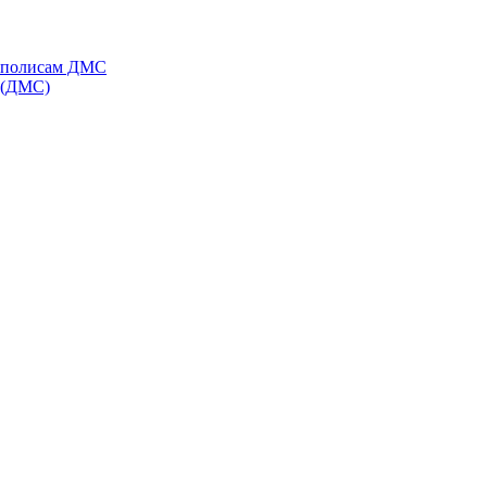
о полисам ДМС
я (ДМС)