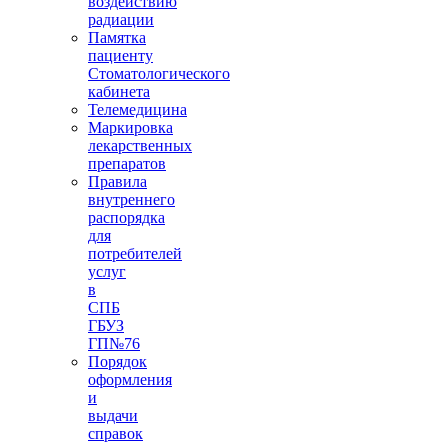
воздействию
радиации
Памятка
пациенту
Стоматологического
кабинета
Телемедицина
Маркировка
лекарственных
препаратов
Правила
внутреннего
распорядка
для
потребителей
услуг
в
СПБ
ГБУЗ
ГП№76
Порядок
оформления
и
выдачи
справок