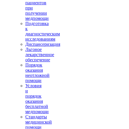
пациентов
при
получении
медпомощи
Подготовка
к
диагностическим
исследованиям
Диспансеризация
Льгоное
лекарственное
обеспечение
Порядок
оказания
неотложной
помощи
Условия
и
порядок
оказания
бесплатной
медпомощи
Стандарты
медицинской
помощи