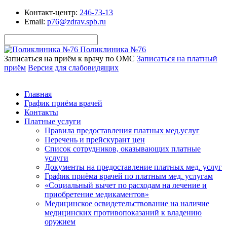
Контакт-центр:
246-73-13
Email:
p76@zdrav.spb.ru
Поликлиника №76
Записаться на приём к врачу по ОМС
Записаться на платный
приём
Версия для слабовидящих
Главная
График приёма врачей
Контакты
Платные услуги
Правила предоставления платных мед.услуг
Перечень и прейскурант цен
Список сотрудников, оказывающих платные
услуги
Документы на предоставление платных мед. услуг
График приёма врачей по платным мед. услугам
«Социальный вычет по расходам на лечение и
приобретение медикаментов»
Медицинское освидетельствование на наличие
медицинских противопоказаний к владению
оружием