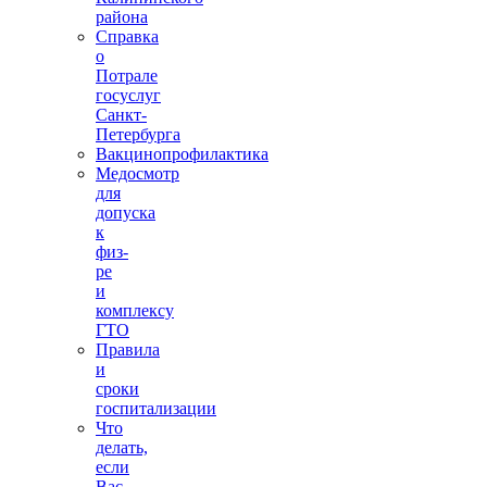
района
Справка
о
Потрале
госуслуг
Санкт-
Петербурга
Вакцинопрофилактика
Медосмотр
для
допуска
к
физ-
ре
и
комплексу
ГТО
Правила
и
сроки
госпитализации
Что
делать,
если
Вас