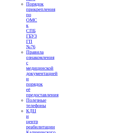
Порядок
прикрепления
по
ОМС
к
СПБ
ГБУЗ
ГП
№76
Правила
ознакомления
с
медицинской
документацией
и
порядок
её
предоставления
Полезные
телефоны
КДЦ
и
центр
реабилитации
Калининского