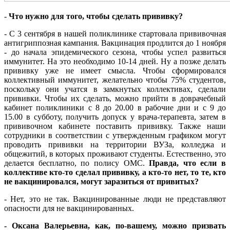
-
Что нужно для того, чтобы сделать прививку?
- С 3 сентября в нашей поликлинике стартовала прививочная
антигриппозная кампания. Вакцинация продлится до 1 ноября
- до начала эпидемического сезона, чтобы успел развиться
иммунитет. На это необходимо 10-14 дней. Ну а позже делать
прививку уже не имеет смысла. Чтобы сформировался
коллективный иммунитет, желательно чтобы 75% студентов,
поскольку они учатся в замкнутых коллективах, сделали
прививки. Чтобы их сделать, можно прийти в доврачебный
кабинет поликлиники с 8 до 20.00 в рабочие дни и с 9 до
15.00 в субботу, получить допуск у врача-терапевта, затем в
прививочном кабинете поставить прививку. Также наши
сотрудники в соответствии с утвержденным графиком могут
проводить прививки на территории ВУЗа, колледжа и
общежитий, в которых проживают студенты. Естественно, это
делается бесплатно, по полису ОМС.
Правда, что если в
коллективе кто-то сделал прививку, а кто-то нет, то те, кто
не вакцинировался, могут заразиться от привитых?
- Нет, это не так. Вакцинированные люди не представляют
опасности для не вакцинированных.
-
Оксана Валерьевна, как, по-вашему, можно призвать