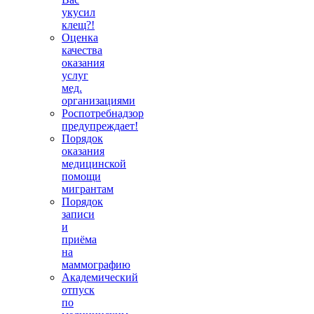
укусил
клещ?!
Оценка
качества
оказания
услуг
мед.
организациями
Роспотребнадзор
предупреждает!
Порядок
оказания
медицинской
помощи
мигрантам
Порядок
записи
и
приёма
на
маммографию
Академический
отпуск
по