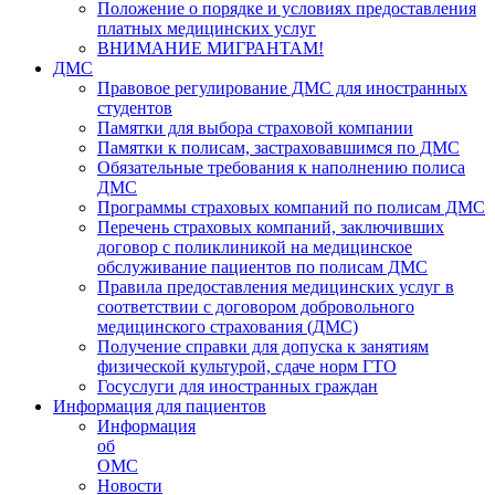
Положение о порядке и условиях предоставления
платных медицинских услуг
ВНИМАНИЕ МИГРАНТАМ!
ДМС
Правовое регулирование ДМС для иностранных
студентов
Памятки для выбора страховой компании
Памятки к полисам, застраховавшимся по ДМС
Обязательные требования к наполнению полиса
ДМС
Программы страховых компаний по полисам ДМС
Перечень страховых компаний, заключивших
договор с поликлиникой на медицинское
обслуживание пациентов по полисам ДМС
Правила предоставления медицинских услуг в
соответствии с договором добровольного
медицинского страхования (ДМС)
Получение справки для допуска к занятиям
физической культурой, сдаче норм ГТО
Госуслуги для иностранных граждан
Информация для пациентов
Информация
об
ОМС
Новости