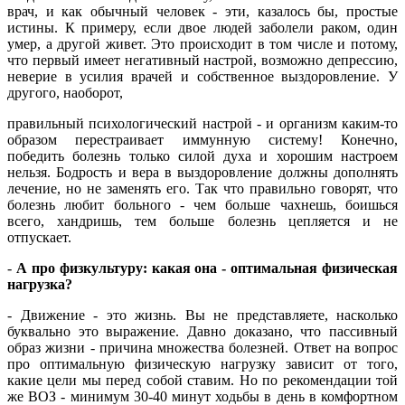
врач, и как обычный человек - эти, казалось бы, простые
истины. К примеру, если двое людей заболели раком, один
умер, а другой живет. Это происходит в том числе и потому,
что первый имеет негативный настрой, возможно депрессию,
неверие в усилия врачей и собственное выздоровление. У
другого, наоборот,
правильный психологический настрой - и организм каким-то
образом перестраивает иммунную систему! Конечно,
победить болезнь только силой духа и хорошим настроем
нельзя. Бодрость и вера в выздоровление должны дополнять
лечение, но не заменять его. Так что правильно говорят, что
болезнь любит больного - чем больше чахнешь, боишься
всего, хандришь, тем больше болезнь цепляется и не
отпускает.
-
А про физкультуру: какая она - оптимальная физическая
нагрузка?
- Движение - это жизнь. Вы не представляете, насколько
буквально это выражение. Давно доказано, что пассивный
образ жизни - причина множества болезней. Ответ на вопрос
про оптимальную физическую нагрузку зависит от того,
какие цели мы перед собой ставим. Но по рекомендации той
же ВОЗ - минимум 30-40 минут ходьбы в день в комфортном