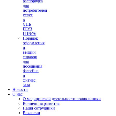
распорядка
для
потребителей
услуг
в
СПБ
ГБУЗ
ГП№76
Порядок
оформления
и
выдачи
справок
для
посещения
бассейна
и
фитнес
зала
Новости
О нас
О медицинской деятельности поликлиники
Концепция развития
Наши сотрудники
Вакансии