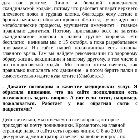
для вас режиме. Лично я большой приверженец
скандинавской ходьбы, потому что работает аппарат верхнего
плечевого пояса и грудная клетка, благодаря чему легкие и
бронхи начинают обильно кровоснабжаться, лучше идут все
метаболические процессы, улучшается иммунитет - главное
правильно двигаться. Поэтому приглашаю всех на занятия
скандинавской ходьбой в нашей группе здоровья. Это
бесплатно, начинаем мы с 15 октября, а пока разрабатываем
программы. На сайте нашей поликлиники есть колонка
главного врача. Там вы найдете рекомендации по здоровому
образу жизни, вакцинации и многому другому, в том числе и
по скандинавской ходьбе. Мы только хотим научить, как
правильно выполнять это движение - а потом берите палки и
самостоятельно идите куда хотите (Улыбается.).
-
Давайте поговорим о качестве медицинских услуг. Я
обратила внимание, что на сайте поликлиники есть
возможность задать вопрос. А вот если хотят, например,
пожаловаться. Работает у вас обратная связь с
пациентами?
Действительно, мы отвечаем на все вопросы, которые
приходят на почту поликлиники. Кроме того, на главной
странице нашего сайта есть горячая линия. С 8 до 20.00
дежурный администратор отвечает на любой вопрос - по