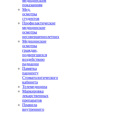
медицинским
показаниям
Мед.
осмотры
студентов
Профилактические
медицинские
осмотры
несовершеннолетних
Медицинские
осмотры
граждан,
подвергшихся
воздействию
радиации
Памятка
пациенту
Стоматологического
кабинета
Телемедицина
Маркировка
лекарственных
препаратов
Правила
внутреннего