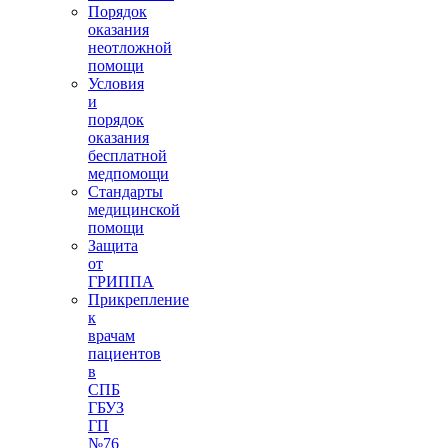
Порядок
оказания
неотложной
помощи
Условия
и
порядок
оказания
бесплатной
медпомощи
Стандарты
медицинской
помощи
Защита
от
ГРИППА
Прикрепление
к
врачам
пациентов
в
СПБ
ГБУЗ
ГП
№76