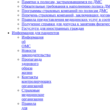
Памятки к полисам, застраховавшимся по ДМС
Обязательные требования к наполнению полиса Д
Программы страховых компаний по полисам ДМС
Перечень страховых компаний, заключивших догов
Правила предоставления медицинских услуг в соот
Получение справки для допуска к занятиям физичес
Госуслуги для иностранных граждан
Информация для пациентов
Информация
об
ОМС
Новости
законодательства
Пропаганда
здорового
образа
жизни
Контакты
контролирующих
организаций
Страховые
медицинские
организации
Правила
для