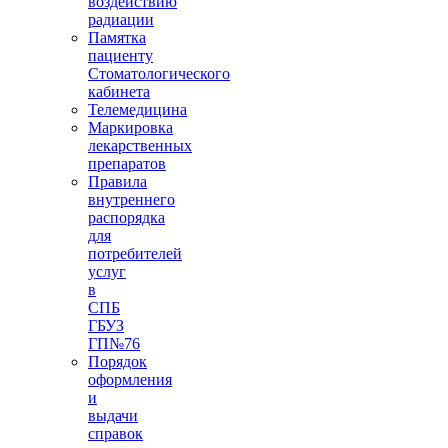
воздействию
радиации
Памятка
пациенту
Стоматологического
кабинета
Телемедицина
Маркировка
лекарственных
препаратов
Правила
внутреннего
распорядка
для
потребителей
услуг
в
СПБ
ГБУЗ
ГП№76
Порядок
оформления
и
выдачи
справок