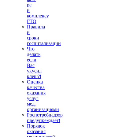
ре
и
комплексу
ГТО
Правила
и
сроки
госпитализации
Что
делать,
если
Вас
укусил
клещ?!
Оценка
качества
оказания
услуг
мед.
организациями
Роспотребнадзор
предупреждает!
Порядок
оказания
медицинской