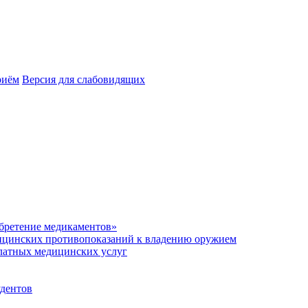
риём
Версия для слабовидящих
обретение медикаментов»
ицинских противопоказаний к владению оружием
платных медицинских услуг
удентов