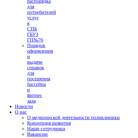
распорядка
для
потребителей
услуг
в
СПБ
ГБУЗ
ГП№76
Порядок
оформления
и
выдачи
справок
для
посещения
бассейна
и
фитнес
зала
Новости
О нас
О медицинской деятельности поликлиники
Концепция развития
Наши сотрудники
Вакансии