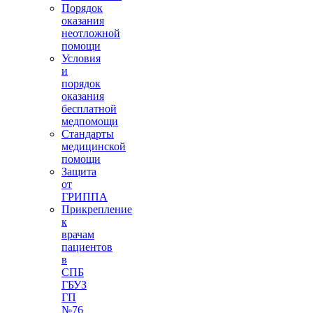
Порядок
оказания
неотложной
помощи
Условия
и
порядок
оказания
бесплатной
медпомощи
Стандарты
медицинской
помощи
Защита
от
ГРИППА
Прикрепление
к
врачам
пациентов
в
СПБ
ГБУЗ
ГП
№76