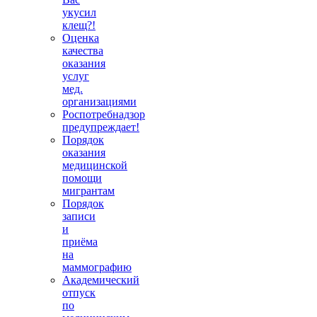
укусил
клещ?!
Оценка
качества
оказания
услуг
мед.
организациями
Роспотребнадзор
предупреждает!
Порядок
оказания
медицинской
помощи
мигрантам
Порядок
записи
и
приёма
на
маммографию
Академический
отпуск
по