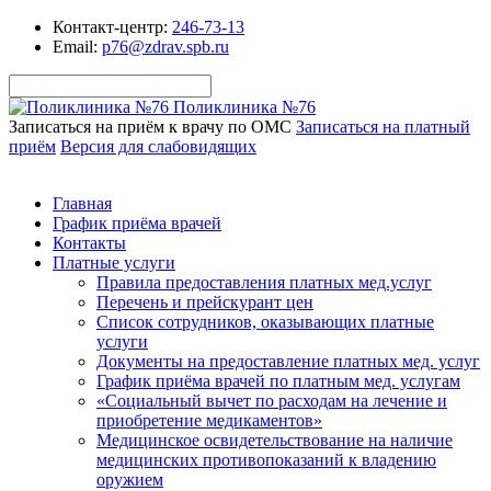
Контакт-центр:
246-73-13
Email:
p76@zdrav.spb.ru
Поликлиника №76
Записаться на приём к врачу по ОМС
Записаться на платный
приём
Версия для слабовидящих
Главная
График приёма врачей
Контакты
Платные услуги
Правила предоставления платных мед.услуг
Перечень и прейскурант цен
Список сотрудников, оказывающих платные
услуги
Документы на предоставление платных мед. услуг
График приёма врачей по платным мед. услугам
«Социальный вычет по расходам на лечение и
приобретение медикаментов»
Медицинское освидетельствование на наличие
медицинских противопоказаний к владению
оружием