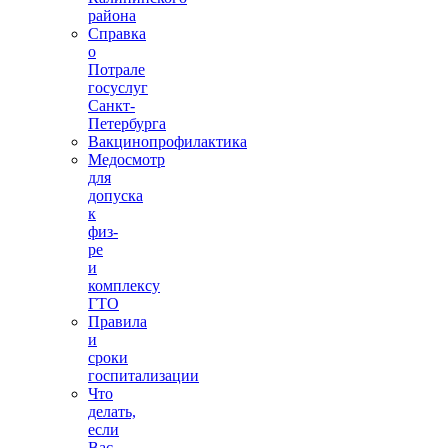
района
Справка
о
Потрале
госуслуг
Санкт-
Петербурга
Вакцинопрофилактика
Медосмотр
для
допуска
к
физ-
ре
и
комплексу
ГТО
Правила
и
сроки
госпитализации
Что
делать,
если
Вас