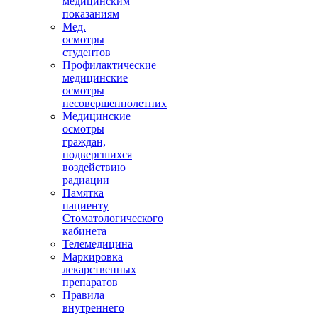
медицинским
показаниям
Мед.
осмотры
студентов
Профилактические
медицинские
осмотры
несовершеннолетних
Медицинские
осмотры
граждан,
подвергшихся
воздействию
радиации
Памятка
пациенту
Стоматологического
кабинета
Телемедицина
Маркировка
лекарственных
препаратов
Правила
внутреннего