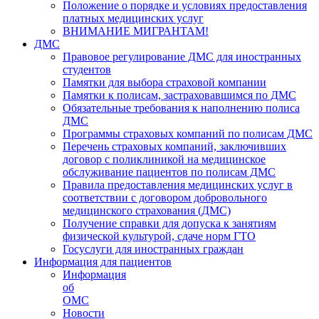
Положение о порядке и условиях предоставления
платных медицинских услуг
ВНИМАНИЕ МИГРАНТАМ!
ДМС
Правовое регулирование ДМС для иностранных
студентов
Памятки для выбора страховой компании
Памятки к полисам, застраховавшимся по ДМС
Обязательные требования к наполнению полиса
ДМС
Программы страховых компаний по полисам ДМС
Перечень страховых компаний, заключивших
договор с поликлиникой на медицинское
обслуживание пациентов по полисам ДМС
Правила предоставления медицинских услуг в
соответствии с договором добровольного
медицинского страхования (ДМС)
Получение справки для допуска к занятиям
физической культурой, сдаче норм ГТО
Госуслуги для иностранных граждан
Информация для пациентов
Информация
об
ОМС
Новости