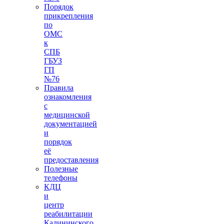
Порядок
прикрепления
по
ОМС
к
СПБ
ГБУЗ
ГП
№76
Правила
ознакомления
с
медицинской
документацией
и
порядок
её
предоставления
Полезные
телефоны
КДЦ
и
центр
реабилитации
Калининского