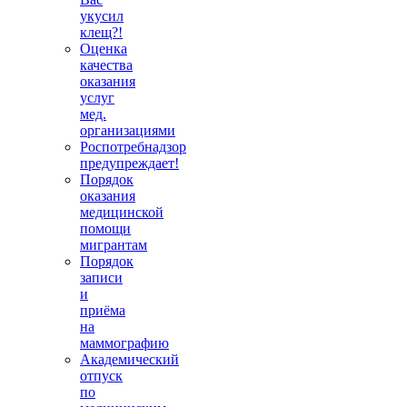
укусил
клещ?!
Оценка
качества
оказания
услуг
мед.
организациями
Роспотребнадзор
предупреждает!
Порядок
оказания
медицинской
помощи
мигрантам
Порядок
записи
и
приёма
на
маммографию
Академический
отпуск
по