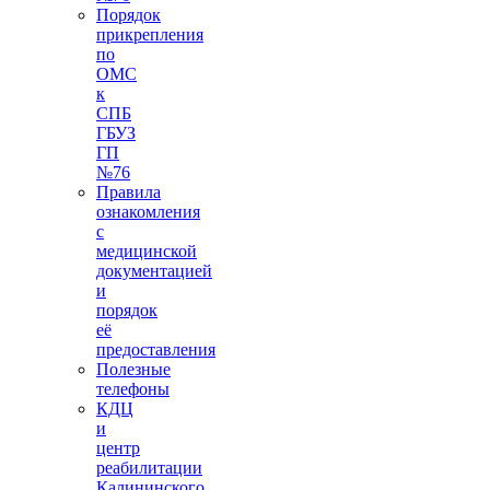
Порядок
прикрепления
по
ОМС
к
СПБ
ГБУЗ
ГП
№76
Правила
ознакомления
с
медицинской
документацией
и
порядок
её
предоставления
Полезные
телефоны
КДЦ
и
центр
реабилитации
Калининского