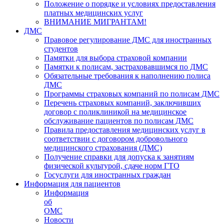
Положение о порядке и условиях предоставления
платных медицинских услуг
ВНИМАНИЕ МИГРАНТАМ!
ДМС
Правовое регулирование ДМС для иностранных
студентов
Памятки для выбора страховой компании
Памятки к полисам, застраховавшимся по ДМС
Обязательные требования к наполнению полиса
ДМС
Программы страховых компаний по полисам ДМС
Перечень страховых компаний, заключивших
договор с поликлиникой на медицинское
обслуживание пациентов по полисам ДМС
Правила предоставления медицинских услуг в
соответствии с договором добровольного
медицинского страхования (ДМС)
Получение справки для допуска к занятиям
физической культурой, сдаче норм ГТО
Госуслуги для иностранных граждан
Информация для пациентов
Информация
об
ОМС
Новости