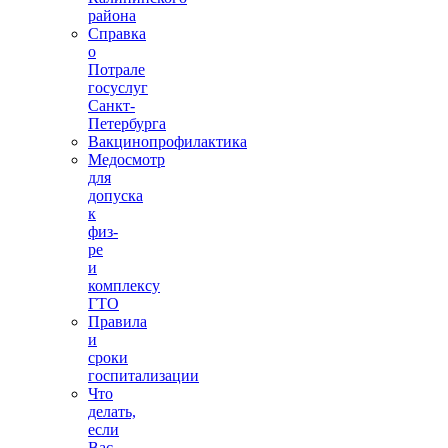
района
Справка
о
Потрале
госуслуг
Санкт-
Петербурга
Вакцинопрофилактика
Медосмотр
для
допуска
к
физ-
ре
и
комплексу
ГТО
Правила
и
сроки
госпитализации
Что
делать,
если
Вас