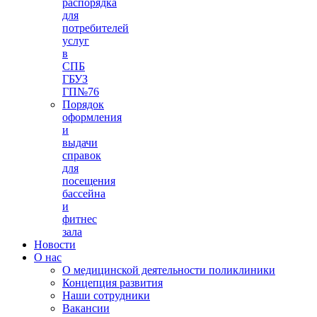
распорядка
для
потребителей
услуг
в
СПБ
ГБУЗ
ГП№76
Порядок
оформления
и
выдачи
справок
для
посещения
бассейна
и
фитнес
зала
Новости
О нас
О медицинской деятельности поликлиники
Концепция развития
Наши сотрудники
Вакансии