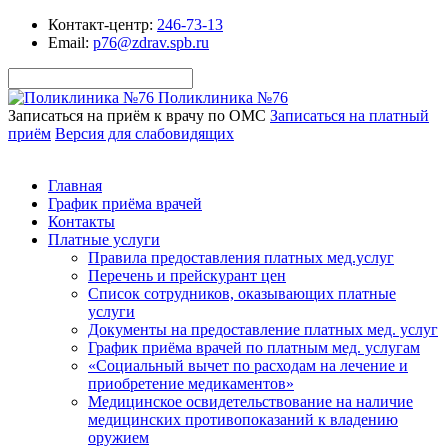
Контакт-центр:
246-73-13
Email:
p76@zdrav.spb.ru
Поликлиника №76
Записаться на приём к врачу по ОМС
Записаться на платный
приём
Версия для слабовидящих
Главная
График приёма врачей
Контакты
Платные услуги
Правила предоставления платных мед.услуг
Перечень и прейскурант цен
Список сотрудников, оказывающих платные
услуги
Документы на предоставление платных мед. услуг
График приёма врачей по платным мед. услугам
«Социальный вычет по расходам на лечение и
приобретение медикаментов»
Медицинское освидетельствование на наличие
медицинских противопоказаний к владению
оружием