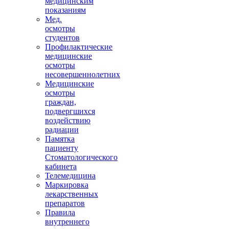
медицинским
показаниям
Мед.
осмотры
студентов
Профилактические
медицинские
осмотры
несовершеннолетних
Медицинские
осмотры
граждан,
подвергшихся
воздействию
радиации
Памятка
пациенту
Стоматологического
кабинета
Телемедицина
Маркировка
лекарственных
препаратов
Правила
внутреннего