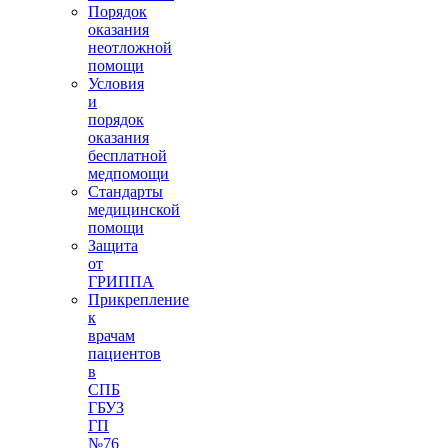
Порядок
оказания
неотложной
помощи
Условия
и
порядок
оказания
бесплатной
медпомощи
Стандарты
медицинской
помощи
Защита
от
ГРИППА
Прикрепление
к
врачам
пациентов
в
СПБ
ГБУЗ
ГП
№76