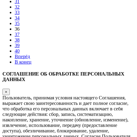
31
32
33
34
35
36
37
38
39
40
Вперёд
В конец
СОГЛАШЕНИЕ ОБ ОБРАБОТКЕ ПЕРСОНАЛЬНЫХ
ДАННЫХ
×
Пользователь, принимая условия настоящего Соглашения,
выражает свою заинтересованность и дает полное согласие,
что обработка его персональных данных включает в себя
следующие действия: сбор, запись, систематизацию,
накопление, хранение, уточнение (обновление, изменение),
извлечение, использование, передачу (предоставление
доступа), обезличивание, блокирование, удаление,
уничтожение персональных данных. Согласие Пользователя