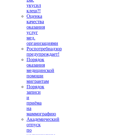
укусил
клещ?!
Оценка
качества
оказания
услуг
мед.
организациями
Роспотребнадзор
предупреждает!
Порядок
оказания
медицинской
помощи
мигрантам
Порядок
записи
и
приёма
на
маммографию
Академический
отпуск
по