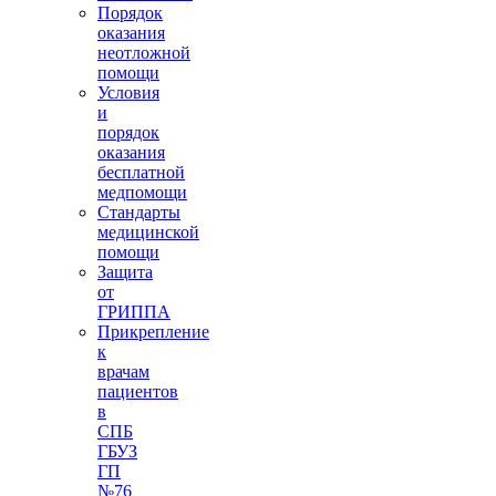
Порядок
оказания
неотложной
помощи
Условия
и
порядок
оказания
бесплатной
медпомощи
Стандарты
медицинской
помощи
Защита
от
ГРИППА
Прикрепление
к
врачам
пациентов
в
СПБ
ГБУЗ
ГП
№76