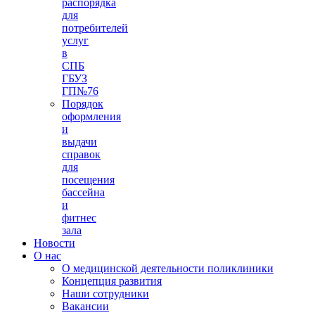
распорядка
для
потребителей
услуг
в
СПБ
ГБУЗ
ГП№76
Порядок
оформления
и
выдачи
справок
для
посещения
бассейна
и
фитнес
зала
Новости
О нас
О медицинской деятельности поликлиники
Концепция развития
Наши сотрудники
Вакансии