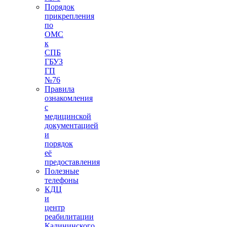
Порядок
прикрепления
по
ОМС
к
СПБ
ГБУЗ
ГП
№76
Правила
ознакомления
с
медицинской
документацией
и
порядок
её
предоставления
Полезные
телефоны
КДЦ
и
центр
реабилитации
Калининского