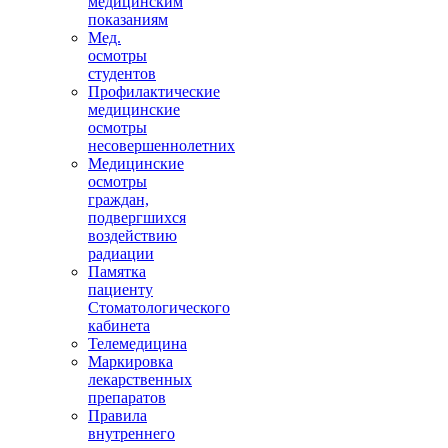
медицинским
показаниям
Мед.
осмотры
студентов
Профилактические
медицинские
осмотры
несовершеннолетних
Медицинские
осмотры
граждан,
подвергшихся
воздействию
радиации
Памятка
пациенту
Стоматологического
кабинета
Телемедицина
Маркировка
лекарственных
препаратов
Правила
внутреннего