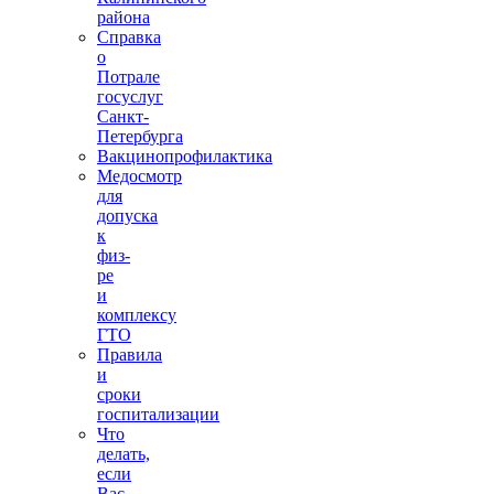
района
Справка
о
Потрале
госуслуг
Санкт-
Петербурга
Вакцинопрофилактика
Медосмотр
для
допуска
к
физ-
ре
и
комплексу
ГТО
Правила
и
сроки
госпитализации
Что
делать,
если
Вас