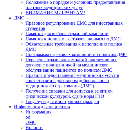
Положение о порядке и условиях предоставления
платных медицинских услуг
ВНИМАНИЕ МИГРАНТАМ!
ДМС
Правовое регулирование ДМС для иностранных
студентов
Памятки для выбора страховой компании
Памятки к полисам, застраховавшимся по ДМС
Обязательные требования к наполнению полиса
ДМС
Программы страховых компаний по полисам ДМС
Перечень страховых компаний, заключивших
договор с поликлиникой на медицинское
обслуживание пациентов по полисам ДМС
Правила предоставления медицинских услуг в
соответствии с договором добровольного
медицинского страхования (ДМС)
Получение справки для допуска к занятиям
физической культурой, сдаче норм ГТО
Госуслуги для иностранных граждан
Информация для пациентов
Информация
об
ОМС
Новости