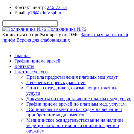
Контакт-центр:
246-73-13
Email:
p76@zdrav.spb.ru
Поликлиника №76
Записаться на приём к врачу по ОМС
Записаться на платный
приём
Версия для слабовидящих
Главная
График приёма врачей
Контакты
Платные услуги
Правила предоставления платных мед.услуг
Перечень и прейскурант цен
Список сотрудников, оказывающих платные
услуги
Документы на предоставление платных мед. услуг
График приёма врачей по платным мед. услугам
«Социальный вычет по расходам на лечение и
приобретение медикаментов»
Медицинское освидетельствование на наличие
медицинских противопоказаний к владению
оружием