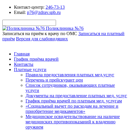
Контакт-центр:
246-73-13
Email:
p76@zdrav.spb.ru
Поликлиника №76
Записаться на приём к врачу по ОМС
Записаться на платный
приём
Версия для слабовидящих
Главная
График приёма врачей
Контакты
Платные услуги
Правила предоставления платных мед.услуг
Перечень и прейскурант цен
Список сотрудников, оказывающих платные
услуги
Документы на предоставление платных мед. услуг
График приёма врачей по платным мед. услугам
«Социальный вычет по расходам на лечение и
приобретение медикаментов»
Медицинское освидетельствование на наличие
медицинских противопоказаний к владению
оружием