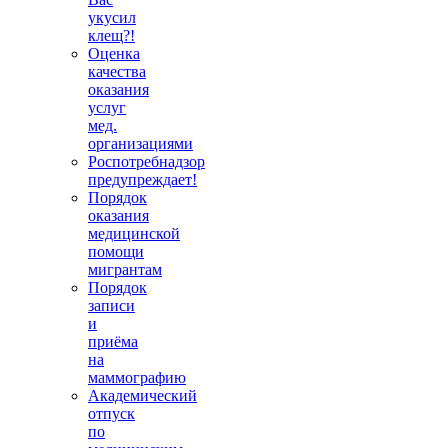
укусил
клещ?!
Оценка
качества
оказания
услуг
мед.
организациями
Роспотребнадзор
предупреждает!
Порядок
оказания
медицинской
помощи
мигрантам
Порядок
записи
и
приёма
на
маммографию
Академический
отпуск
по