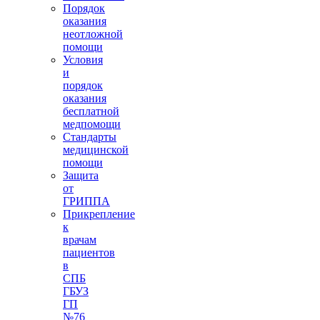
Порядок
оказания
неотложной
помощи
Условия
и
порядок
оказания
бесплатной
медпомощи
Стандарты
медицинской
помощи
Защита
от
ГРИППА
Прикрепление
к
врачам
пациентов
в
СПБ
ГБУЗ
ГП
№76