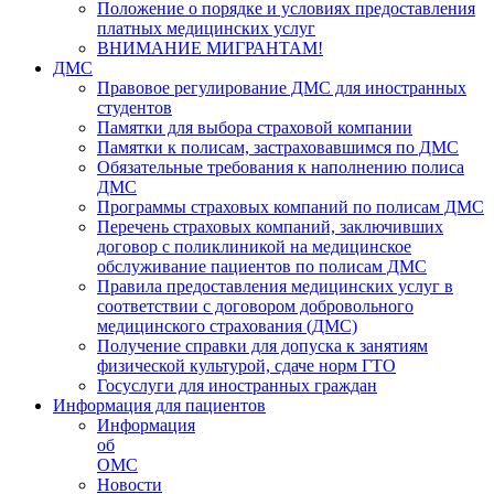
Положение о порядке и условиях предоставления
платных медицинских услуг
ВНИМАНИЕ МИГРАНТАМ!
ДМС
Правовое регулирование ДМС для иностранных
студентов
Памятки для выбора страховой компании
Памятки к полисам, застраховавшимся по ДМС
Обязательные требования к наполнению полиса
ДМС
Программы страховых компаний по полисам ДМС
Перечень страховых компаний, заключивших
договор с поликлиникой на медицинское
обслуживание пациентов по полисам ДМС
Правила предоставления медицинских услуг в
соответствии с договором добровольного
медицинского страхования (ДМС)
Получение справки для допуска к занятиям
физической культурой, сдаче норм ГТО
Госуслуги для иностранных граждан
Информация для пациентов
Информация
об
ОМС
Новости