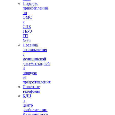
Порядок
прикрепления
по
ОМС
к
СПБ
ГБУЗ
ГП
№76
Правила
ознакомления
с
медицинской
документацией
и
порядок
её
предоставления
Полезные
телефоны
КДЦ
и
центр
реабилитации
Калининского