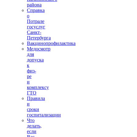
района
Справка
о
Потрале
госуслуг
Санкт-
Петербурга
Вакцинопрофилактика
Медосмотр
для
допуска
к
физ-
ре
и
комплексу
ГТО
Правила
и
сроки
госпитализации
Что
делать,
если
Вас