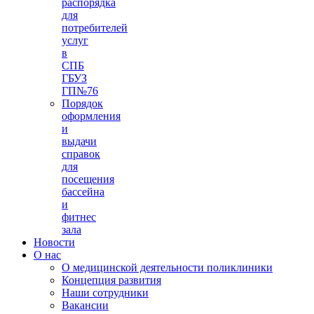
распорядка
для
потребителей
услуг
в
СПБ
ГБУЗ
ГП№76
Порядок
оформления
и
выдачи
справок
для
посещения
бассейна
и
фитнес
зала
Новости
О нас
О медицинской деятельности поликлиники
Концепция развития
Наши сотрудники
Вакансии