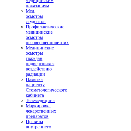
медицинским
показаниям
Мед.
осмотры
студентов
Профилактические
медицинские
осмотры
несовершеннолетних
Медицинские
осмотры
граждан,
подвергшихся
воздействию
радиации
Памятка
пациенту
Стоматологического
кабинета
Телемедицина
Маркировка
лекарственных
препаратов
Правила
внутреннего