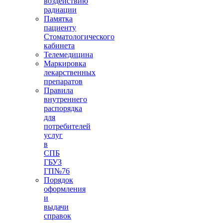
воздействию
радиации
Памятка
пациенту
Стоматологического
кабинета
Телемедицина
Маркировка
лекарственных
препаратов
Правила
внутреннего
распорядка
для
потребителей
услуг
в
СПБ
ГБУЗ
ГП№76
Порядок
оформления
и
выдачи
справок