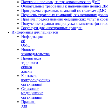
Памятки к полисам, застраховавшимся по ДМС
Обязательные требования к наполнению полиса Д
Программы страховых компаний по полисам ДМС
Перечень страховых компаний, заключивших догов
Правила предоставления медицинских услуг в соот
Получение справки для допуска к занятиям физичес
Госуслуги для иностранных граждан
Информация для пациентов
Информация
об
ОМС
Новости
законодательства
Пропаганда
здорового
образа
жизни
Контакты
контролирующих
организаций
Страховые
медицинские
организации
Правила
для