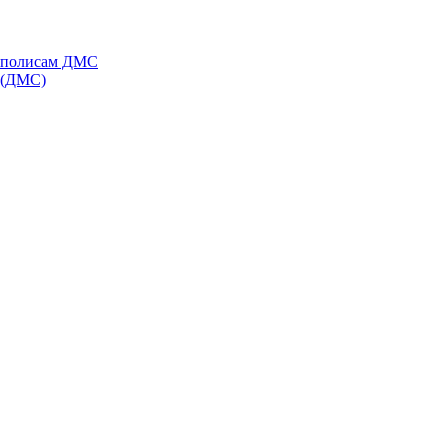
о полисам ДМС
я (ДМС)