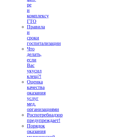
ре
и
комплексу
ГТО
Правила
и
сроки
госпитализации
Что
делать,
если
Вас
укусил
клещ?!
Оценка
качества
оказания
услуг
мед.
организациями
Роспотребнадзор
предупреждает!
Порядок
оказания
медицинской