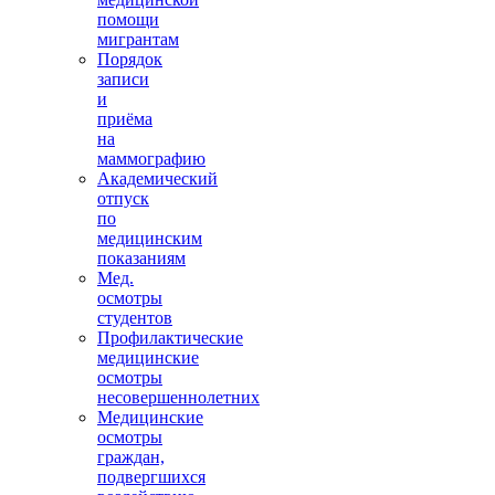
помощи
мигрантам
Порядок
записи
и
приёма
на
маммографию
Академический
отпуск
по
медицинским
показаниям
Мед.
осмотры
студентов
Профилактические
медицинские
осмотры
несовершеннолетних
Медицинские
осмотры
граждан,
подвергшихся