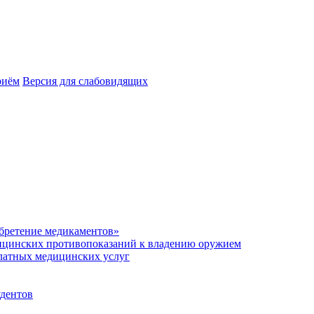
риём
Версия для слабовидящих
обретение медикаментов»
ицинских противопоказаний к владению оружием
платных медицинских услуг
удентов