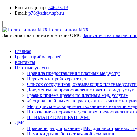
Контакт-центр:
246-73-13
Email:
p76@zdrav.spb.ru
Поликлиника №76
Записаться на приём к врачу по ОМС
Записаться на платный п
Главная
График приёма врачей
Контакты
Платные услуги
Правила предоставления платных мед.услуг
Перечень и прейскурант цен
Список сотрудников, оказывающих платные услуги
Документы на предоставление платных мед. услуг
График приёма врачей по платным мед. услугам
«Социальный вычет по расходам на лечение и при
Медицинское освидетельствование на наличие мед
Положение о порядке и условиях предоставления 
ВНИМАНИЕ МИГРАНТАМ!
ДМС
Правовое регулирование ДМС для иностранных ст
Памятки для выбора страховой компании