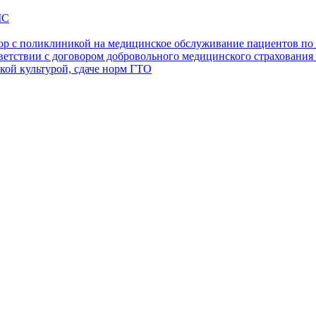
МС
ор с поликлиникой на медицинское обслуживание пациентов п
ветствии с договором добровольного медицинского страховани
кой культурой, сдаче норм ГТО