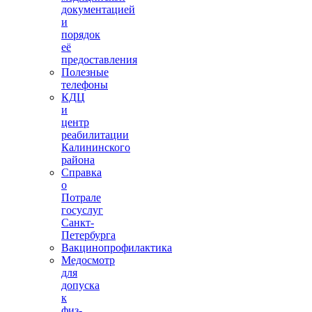
документацией
и
порядок
её
предоставления
Полезные
телефоны
КДЦ
и
центр
реабилитации
Калининского
района
Справка
о
Потрале
госуслуг
Санкт-
Петербурга
Вакцинопрофилактика
Медосмотр
для
допуска
к
физ-