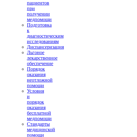
пациентов
при
получении
медпомощи
Подготовка
к
диагностическим
исследованиям
Диспансеризация
Льгоное
лекарственное
обеспечение
Порядок
оказания
неотложной
помощи
Условия
и
порядок
оказания
бесплатной
медпомощи
Стандарты
медицинской
помощи