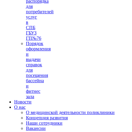
распорядка
для
потребителей
услуг
в
СПБ
ГБУЗ
ГП№76
Порядок
оформления
и
выдачи
справок
для
посещения
бассейна
и
фитнес
зала
Новости
О нас
О медицинской деятельности поликлиники
Концепция развития
Наши сотрудники
Вакансии