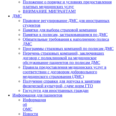
Положение о порядке и условиях предоставления
платных медицинских услуг
ВНИМАНИЕ МИГРАНТАМ!
ДМС
Правовое регулирование ДМС для иностранных
студентов
Памятки для выбора страховой компании
Памятки к полисам, застраховавшимся по ДМС
Обязательные требования к наполнению полиса
ДМС
Программы страховых компаний по полисам ДМС
Перечень страховых компаний, заключивших
договор с поликлиникой на медицинское
обслуживание пациентов по полисам ДМС
Правила предоставления медицинских услуг в
соответствии с договором добровольного
медицинского страхования (ДМС)
Получение справки для допуска к занятиям
физической культурой, сдаче норм ГТО
Госуслуги для иностранных граждан
Информация для пациентов
Информация
об
ОМС
Новости