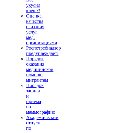
укусил
клещ?!
Оценка
качества
оказания
услуг
мед.
организациями
Роспотребнадзор
предупреждает!
Порядок
оказания
медицинской
помощи
мигрантам
Порядок
записи
и
приёма
на
маммографию
Академический
отпуск
по