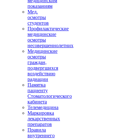
медицинским
показаниям
Мед.
осмотры
студентов
Профилактические
медицинские
осмотры
несовершеннолетних
Медицинские
осмотры
граждан,
подвергшихся
воздействию
радиации
Памятка
пациенту
Стоматологического
кабинета
Телемедицина
Маркировка
лекарственных
препаратов
Правила
внутреннего