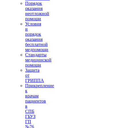
Порядок
оказания
неотложной
помощи
Условия
и
порядок
оказания
бесплатной
медпомощи
Стандарты
медицинской
помощи
Защита
от
ГРИППА
Прикрепление
к
врачам
пациентов
в
СПБ
ГБУЗ
ГП
№76