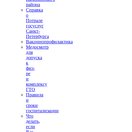
района
Справка
о
Потрале
госуслуг
Санкт-
Петербурга
Вакцинопрофилактика
Медосмотр
для
допуска
к
физ-
ре
и
комплексу
ГТО
Правила
и
сроки
госпитализации
Что
делать,
если
Вас