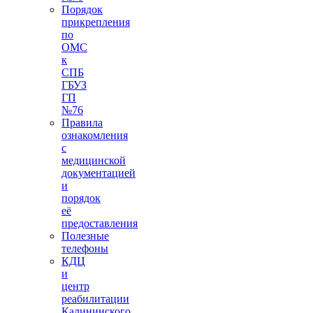
Порядок
прикрепления
по
ОМС
к
СПБ
ГБУЗ
ГП
№76
Правила
ознакомления
с
медицинской
документацией
и
порядок
её
предоставления
Полезные
телефоны
КДЦ
и
центр
реабилитации
Калининского