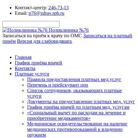
Контакт-центр:
246-73-13
Email:
p76@zdrav.spb.ru
Поликлиника №76
Записаться на приём к врачу по ОМС
Записаться на платный
приём
Версия для слабовидящих
Главная
График приёма врачей
Контакты
Платные услуги
Правила предоставления платных мед.услуг
Перечень и прейскурант цен
Список сотрудников, оказывающих платные
услуги
Документы на предоставление платных мед. услуг
График приёма врачей по платным мед. услугам
«Социальный вычет по расходам на лечение и
приобретение медикаментов»
Медицинское освидетельствование на наличие
медицинских противопоказаний к владению
оружием