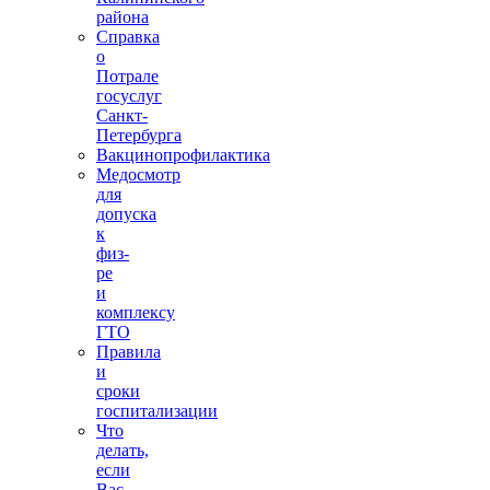
района
Справка
о
Потрале
госуслуг
Санкт-
Петербурга
Вакцинопрофилактика
Медосмотр
для
допуска
к
физ-
ре
и
комплексу
ГТО
Правила
и
сроки
госпитализации
Что
делать,
если
Вас