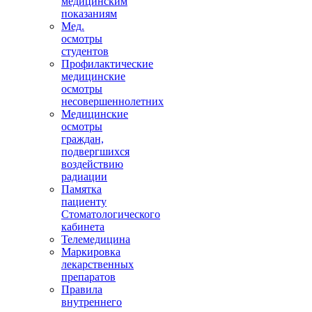
медицинским
показаниям
Мед.
осмотры
студентов
Профилактические
медицинские
осмотры
несовершеннолетних
Медицинские
осмотры
граждан,
подвергшихся
воздействию
радиации
Памятка
пациенту
Стоматологического
кабинета
Телемедицина
Маркировка
лекарственных
препаратов
Правила
внутреннего