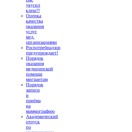
укусил
клещ?!
Оценка
качества
оказания
услуг
мед.
организациями
Роспотребнадзор
предупреждает!
Порядок
оказания
медицинской
помощи
мигрантам
Порядок
записи
и
приёма
на
маммографию
Академический
отпуск
по