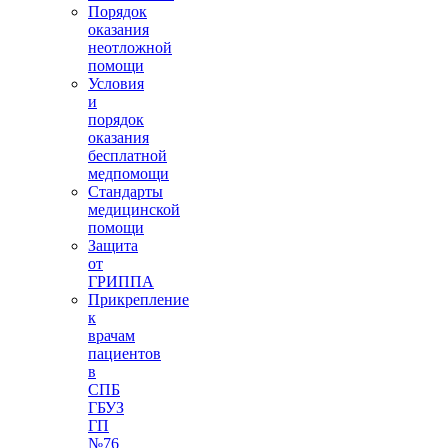
Порядок
оказания
неотложной
помощи
Условия
и
порядок
оказания
бесплатной
медпомощи
Стандарты
медицинской
помощи
Защита
от
ГРИППА
Прикрепление
к
врачам
пациентов
в
СПБ
ГБУЗ
ГП
№76