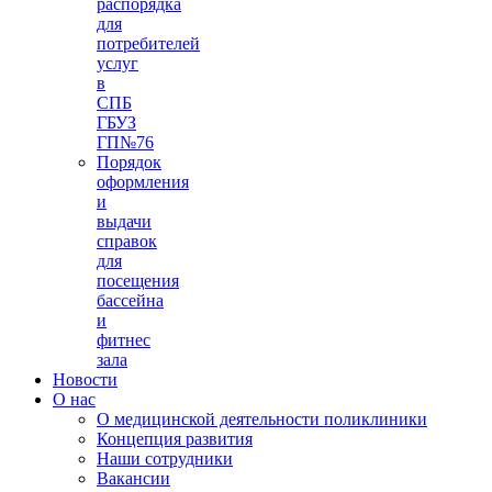
распорядка
для
потребителей
услуг
в
СПБ
ГБУЗ
ГП№76
Порядок
оформления
и
выдачи
справок
для
посещения
бассейна
и
фитнес
зала
Новости
О нас
О медицинской деятельности поликлиники
Концепция развития
Наши сотрудники
Вакансии