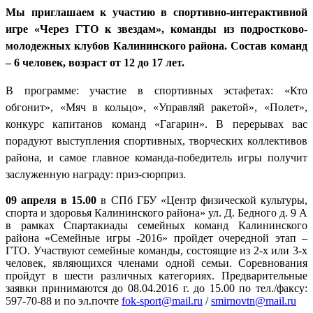
Мы приглашаем к участию в спортивно-интерактивной
игре «Через ГТО к звездам», команды из подростково-
молодежных клубов Калининского района. Состав команд
– 6 человек, возраст от 12 до 17 лет.
В программе: участие в спортивных эстафетах: «Кто
обгонит», «Мяч в кольцо», «Управляй ракетой», «Полет»,
конкурс капитанов команд «Гагарин». В перерывах вас
порадуют выступления спортивных, творческих коллективов
района, и самое главное команда-победитель игры получит
заслуженную награду: приз-сюрприз.
09 апреля в 15.00
в СПб ГБУ «Центр физической культуры,
спорта и здоровья Калининского района» ул. Д. Бедного д. 9 А
в рамках Спартакиады семейных команд Калининского
района «Семейные игры -2016» пройдет очередной этап –
ГТО. Участвуют семейные команды, состоящие из 2-х или 3-х
человек, являющихся членами одной семьи. Соревнования
пройдут в шести различных категориях. Предварительные
заявки принимаются до 08.04.2016 г. до 15.00 по тел./факсу:
597-70-88 и по эл.почте
fok-sport@mail.ru
/
smirnovtn@mail.ru