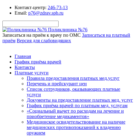
Контакт-центр:
246-73-13
Email:
p76@zdrav.spb.ru
Поликлиника №76
Записаться на приём к врачу по ОМС
Записаться на платный
приём
Версия для слабовидящих
Главная
График приёма врачей
Контакты
Платные услуги
Правила предоставления платных мед.услуг
Перечень и прейскурант цен
Список сотрудников, оказывающих платные
услуги
Документы на предоставление платных мед. услуг
График приёма врачей по платным мед. услугам
«Социальный вычет по расходам на лечение и
приобретение медикаментов»
Медицинское освидетельствование на наличие
медицинских противопоказаний к владению
оружием