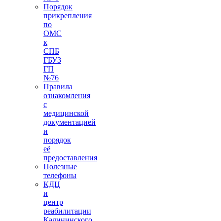
Порядок
прикрепления
по
ОМС
к
СПБ
ГБУЗ
ГП
№76
Правила
ознакомления
с
медицинской
документацией
и
порядок
её
предоставления
Полезные
телефоны
КДЦ
и
центр
реабилитации
Калининского