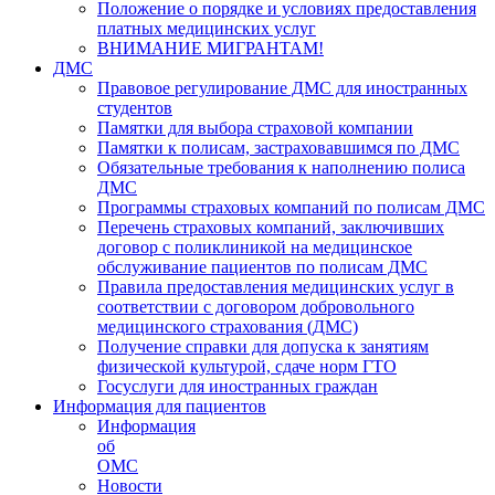
Положение о порядке и условиях предоставления
платных медицинских услуг
ВНИМАНИЕ МИГРАНТАМ!
ДМС
Правовое регулирование ДМС для иностранных
студентов
Памятки для выбора страховой компании
Памятки к полисам, застраховавшимся по ДМС
Обязательные требования к наполнению полиса
ДМС
Программы страховых компаний по полисам ДМС
Перечень страховых компаний, заключивших
договор с поликлиникой на медицинское
обслуживание пациентов по полисам ДМС
Правила предоставления медицинских услуг в
соответствии с договором добровольного
медицинского страхования (ДМС)
Получение справки для допуска к занятиям
физической культурой, сдаче норм ГТО
Госуслуги для иностранных граждан
Информация для пациентов
Информация
об
ОМС
Новости