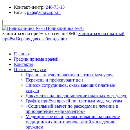
Контакт-центр:
246-73-13
Email:
p76@zdrav.spb.ru
Поликлиника №76
Записаться на приём к врачу по ОМС
Записаться на платный
приём
Версия для слабовидящих
Главная
График приёма врачей
Контакты
Платные услуги
Правила предоставления платных мед.услуг
Перечень и прейскурант цен
Список сотрудников, оказывающих платные
услуги
Документы на предоставление платных мед. услуг
График приёма врачей по платным мед. услугам
«Социальный вычет по расходам на лечение и
приобретение медикаментов»
Медицинское освидетельствование на наличие
медицинских противопоказаний к владению
оружием