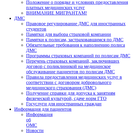
Положение о порядке и условиях предоставления
платных медицинских услуг
ВНИМАНИЕ МИГРАНТАМ!
ДМС
Правовое регулирование ДМС для иностранных
студентов
Памятки для выбора страховой компании
Памятки к полисам, застраховавшимся по ДМС
Обязательные требования к наполнению полиса
ДМС
Программы страховых компаний по полисам ДМС
Перечень страховых компаний, заключивших
договор с поликлиникой на медицинское
обслуживание пациентов по полисам ДМС
Правила предоставления медицинских услуг в
соответствии с договором добровольного
медицинского страхования (ДМС)
Получение справки для допуска к занятиям
физической культурой, сдаче норм ГТО
Госуслуги для иностранных граждан
Информация для пациентов
Информация
об
ОМС
Новости