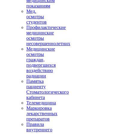
медицинским
показаниям
Мед.
осмотры
студентов
Профилактические
медицинские
осмотры
несовершеннолетних
Медицинские
осмотры
граждан,
подвергшихся
воздействию
радиации
Памятка
пациенту
Стоматологического
кабинета
Телемедицина
Маркировка
лекарственных
препаратов
Правила
внутреннего