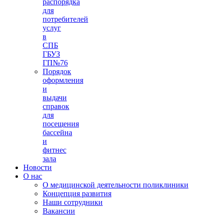
распорядка
для
потребителей
услуг
в
СПБ
ГБУЗ
ГП№76
Порядок
оформления
и
выдачи
справок
для
посещения
бассейна
и
фитнес
зала
Новости
О нас
О медицинской деятельности поликлиники
Концепция развития
Наши сотрудники
Вакансии