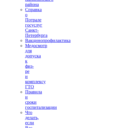
района
Справка
о
Потрале
госуслуг
Санкт-
Петербурга
Вакцинопрофилактика
Медосмотр
для
допуска
к
физ-
ре
и
комплексу
ГТО
Правила
и
сроки
госпитализации
Что
делать,
если
Вас