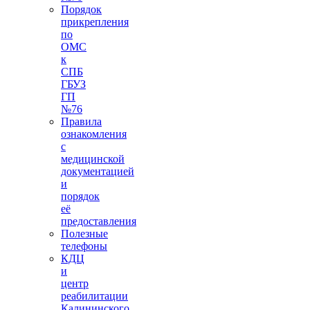
Порядок
прикрепления
по
ОМС
к
СПБ
ГБУЗ
ГП
№76
Правила
ознакомления
с
медицинской
документацией
и
порядок
её
предоставления
Полезные
телефоны
КДЦ
и
центр
реабилитации
Калининского