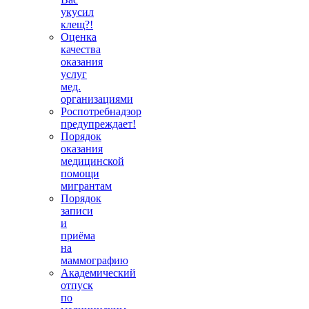
укусил
клещ?!
Оценка
качества
оказания
услуг
мед.
организациями
Роспотребнадзор
предупреждает!
Порядок
оказания
медицинской
помощи
мигрантам
Порядок
записи
и
приёма
на
маммографию
Академический
отпуск
по