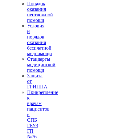
Порядок
оказания
неотложной
помощи
Условия
и
порядок
оказания
бесплатной
медпомощи
Стандарты
медицинской
помощи
Защита
от
ГРИППА
Прикрепление
к
врачам
пациентов
в
СПБ
ГБУЗ
ГП
№76